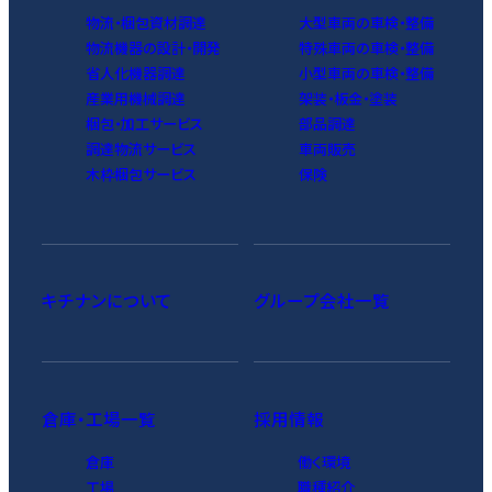
物流・梱包資材調達
大型車両の車検・整備
物流機器の設計・開発
特殊車両の車検・整備
省人化機器調達
小型車両の車検・整備
産業用機械調達
架装・板金・塗装
梱包・加工サービス
部品調達
調達物流サービス
車両販売
木枠梱包サービス
保険
キチナンについて
グループ会社一覧
倉庫・工場一覧
採用情報
倉庫
働く環境
工場
職種紹介