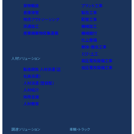
貨物輸送
プラント工事
倉庫保管
製缶工事
物流アウトソーシング
配管工事
流通加工
機械加工
産業廃棄物収集運搬
機械据付
仕上整備
解体・撤去工事
とび・土工
人材ソリューション
高圧電気設備工事
低圧電気設備工事
製造請負 人材派遣（正
社員派遣）
人材派遣（登録型）
人材紹介
採用支援
人材教育
調達ソリューション
車輌・トラック