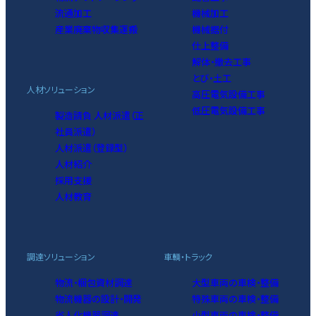
流通加工
機械加工
産業廃棄物収集運搬
機械据付
仕上整備
解体・撤去工事
とび・土工
人材ソリューション
高圧電気設備工事
低圧電気設備工事
製造請負 人材派遣（正
社員派遣）
人材派遣（登録型）
人材紹介
採用支援
人材教育
調達ソリューション
車輌・トラック
物流・梱包資材調達
大型車両の車検・整備
物流機器の設計・開発
特殊車両の車検・整備
省人化機器調達
小型車両の車検・整備