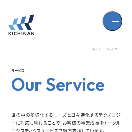
ホーム
サービス
サービス
O
u
r
S
e
r
v
i
c
e
世の中の多様化するニーズと日々進化するテクノロジ
ーに対応し続けることで、
お客様の事業成長をトータル
ロジスティクスサービスで後方支援しています。