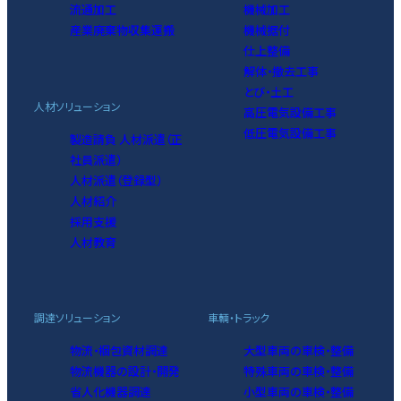
流通加工
機械加工
産業廃棄物収集運搬
機械据付
仕上整備
解体・撤去工事
とび・土工
人材ソリューション
高圧電気設備工事
低圧電気設備工事
製造請負 人材派遣（正
社員派遣）
人材派遣（登録型）
人材紹介
採用支援
人材教育
調達ソリューション
車輌・トラック
物流・梱包資材調達
大型車両の車検・整備
物流機器の設計・開発
特殊車両の車検・整備
省人化機器調達
小型車両の車検・整備