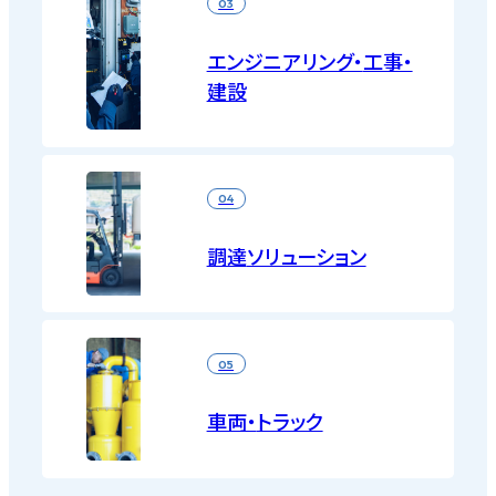
03
エンジニアリング・
工事・
建設
04
調達
ソリューション
05
車両・
トラック