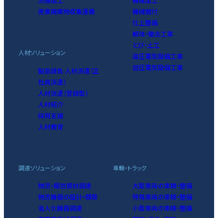
流通加工
機械加工
産業廃棄物収集運搬
機械据付
仕上整備
解体・撤去工事
とび・土工
人材ソリューション
高圧電気設備工事
低圧電気設備工事
製造請負 人材派遣（正
社員派遣）
人材派遣（登録型）
人材紹介
採用支援
人材教育
調達ソリューション
車輌・トラック
物流・梱包資材調達
大型車両の車検・整備
物流機器の設計・開発
特殊車両の車検・整備
省人化機器調達
小型車両の車検・整備