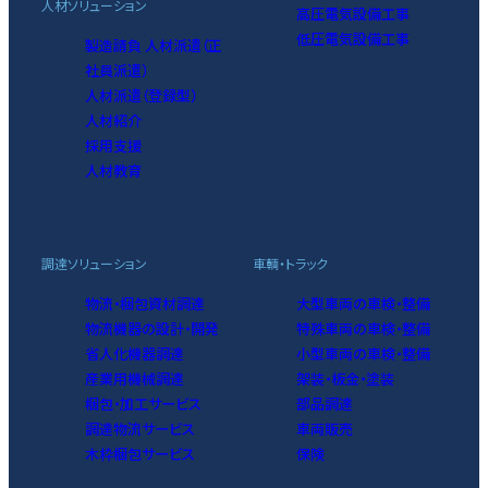
人材ソリューション
高圧電気設備工事
低圧電気設備工事
製造請負 人材派遣（正
社員派遣）
人材派遣（登録型）
人材紹介
採用支援
人材教育
調達ソリューション
車輌・トラック
物流・梱包資材調達
大型車両の車検・整備
物流機器の設計・開発
特殊車両の車検・整備
省人化機器調達
小型車両の車検・整備
産業用機械調達
架装・板金・塗装
梱包・加工サービス
部品調達
調達物流サービス
車両販売
木枠梱包サービス
保険