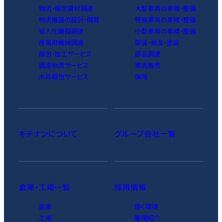
物流・梱包資材調達
大型車両の車検・整備
物流機器の設計・開発
特殊車両の車検・整備
省人化機器調達
小型車両の車検・整備
産業用機械調達
架装・板金・塗装
梱包・加工サービス
部品調達
調達物流サービス
車両販売
木枠梱包サービス
保険
キチナンについて
グループ会社一覧
倉庫・工場一覧
採用情報
倉庫
働く環境
工場
職種紹介