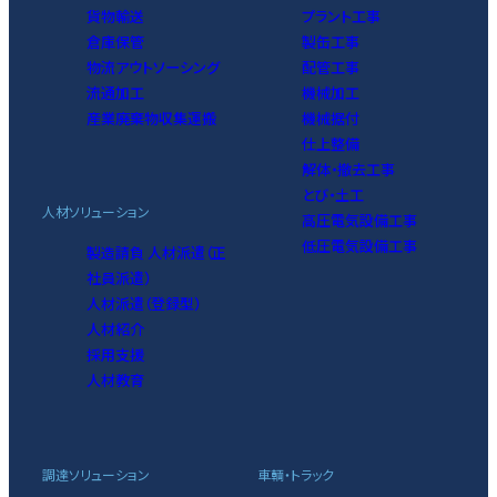
貨物輸送
プラント工事
倉庫保管
製缶工事
物流アウトソーシング
配管工事
流通加工
機械加工
産業廃棄物収集運搬
機械据付
仕上整備
解体・撤去工事
とび・土工
人材ソリューション
高圧電気設備工事
低圧電気設備工事
製造請負 人材派遣（正
社員派遣）
人材派遣（登録型）
人材紹介
採用支援
人材教育
調達ソリューション
車輌・トラック