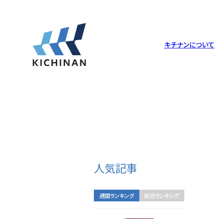
キ
チ
ナ
ン
に
つ
い
て
キチナンについて
倉庫・工場
サービス
サステナビリティ
企業理念
倉庫・工場一覧
物流について
トップメッセージ
Philosophy
Warehouse
Logistics
Message
人気記事
沿革
調達ソリューション
社会への取り組み
History
Packing
Society
週間ランキング
総合ランキング