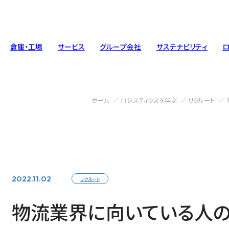
倉
庫
・
工
場
サ
ー
ビ
ス
グ
ル
ー
プ
会
社
サ
ス
テ
ナ
ビ
リ
テ
ィ
ホーム
ロジスティクスを学ぶ
リクルート
トップメッセージ
工場
人材ソリューション
基本方針
会社概要
整備工場
エンジニア
環境への
Message
Factory
Staffing
Policy
Com
Mai
Eng
Env
2022.11.02
リクルート
車輌・トラック
ガバナンス
Vehicle ・Track
Governance
物流業界に向いている人