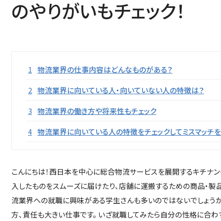
のやりがいもチェック！
目次
1
物流業界の仕事内容はどんなものがある？
2
物流業界に向いている人・向いていない人の特徴は？
3
物流業界の働き方や将来性もチェック
4
物流業界に向いている人の特徴をチェックしてミスマッチを
こんにちは！西日本を中心に総合物流サービスを展開するキチナン
入したものをスムーズに届けたり、店舗に運搬するための商品・製品
流業界への就職に興味がある学生さんも多いのではないでしょうか
方、責任も大きい仕事です。 いざ就職してみたら自分の性格に合