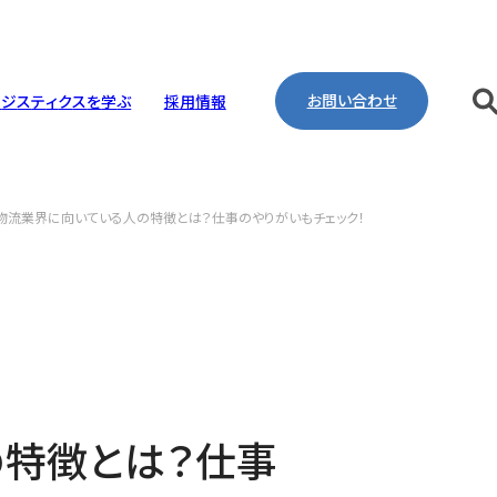
お問い合わせ
ロ
ジ
ス
テ
ィ
ク
ス
を
学
ぶ
採
用
情
報
物流業界に向いている人の特徴とは？仕事のやりがいもチェック！
リング・工事・建設
取り組み
pany Profile
ntenance
ineering
ironment
の特徴とは？仕事