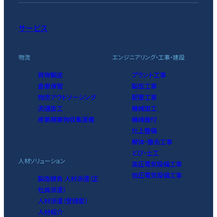
サービス
物流
エンジニアリング・工事・建設
貨物輸送
プラント工事
倉庫保管
製缶工事
物流アウトソーシング
配管工事
流通加工
機械加工
産業廃棄物収集運搬
機械据付
仕上整備
解体・撤去工事
とび・土工
人材ソリューション
高圧電気設備工事
低圧電気設備工事
製造請負 人材派遣（正
社員派遣）
人材派遣（登録型）
人材紹介