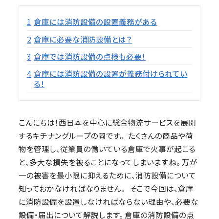
目次
1
倉庫には消防設備の設置義務がある
2
倉庫に必要な消防設備とは？
3
倉庫では消防設備の点検も必要！
4
倉庫には消防設備の設置が義務付けられてい
る！
こんにちは！西日本を中心に総合物流サービスを展開
するキチナングループの岡です。 たくさんの商品や荷
物を管理し、従業員の働いている倉庫で火事が起こる
と、多大な損失を被ることになってしまいますね。 万が
一の被害を最小限に抑えるために、消防設備について
知っておかなければなりません。 そこで今回は、倉庫
に消防設備を設置しなければならない理由や、必要な
設備・届出について解説します。 倉庫の消防設備の点