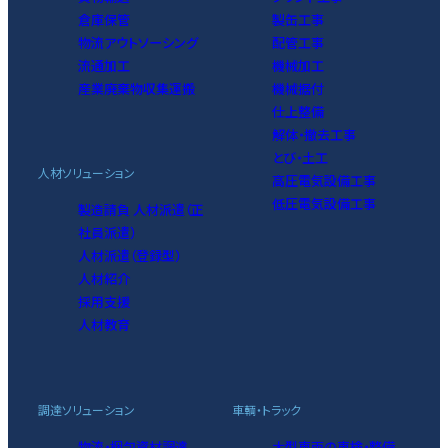
倉庫保管
製缶工事
物流アウトソーシング
配管工事
流通加工
機械加工
産業廃棄物収集運搬
機械据付
仕上整備
解体・撤去工事
とび・土工
人材ソリューション
高圧電気設備工事
低圧電気設備工事
製造請負 人材派遣（正
社員派遣）
人材派遣（登録型）
人材紹介
採用支援
人材教育
調達ソリューション
車輌・トラック
物流・梱包資材調達
大型車両の車検・整備