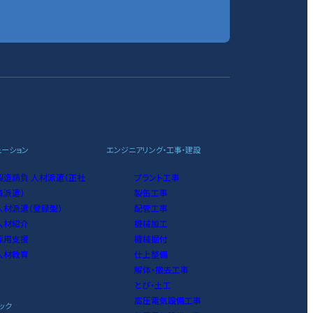
ューション
エンジニアリング・工事・建設
製造請負 人材派遣（正社
プラント工事
員派遣）
製缶工事
人材派遣（登録型）
配管工事
人材紹介
機械加工
採用支援
機械据付
人材教育
仕上整備
解体・撤去工事
とび・土工
高圧電気設備工事
ック