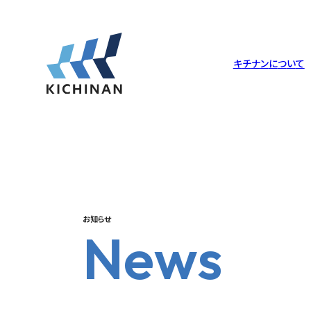
キ
チ
ナ
ン
に
つ
い
て
キチナンについて
倉庫・工場
サービス
サステナビリティ
企業理念
倉庫・工場一覧
物流について
トップメッセージ
Philosophy
Warehouse
Logistics
Message
お知らせ
N
e
w
s
沿革
調達ソリューション
社会への取り組み
History
Packing
Society