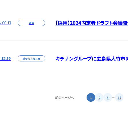
【採用】2024内定者ドラフト会議開
.01.11
新着
キチナングループに広島県大竹市
.12.19
重要なお知らせ
前のページへ
1
2
3
…
17