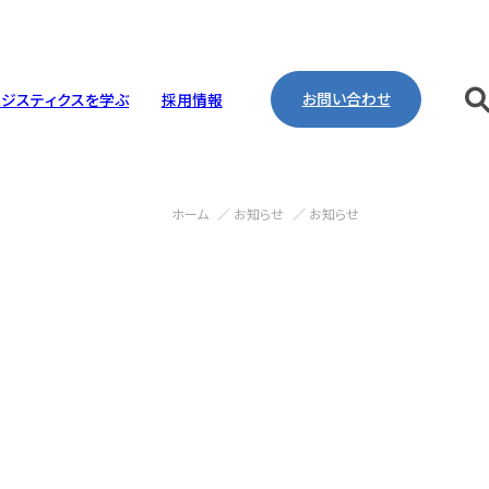
お問い合わせ
ロ
ジ
ス
テ
ィ
ク
ス
を
学
ぶ
採
用
情
報
ホーム
お知らせ
お知らせ
リング・工事・建設
取り組み
pany Profile
ntenance
ineering
ironment