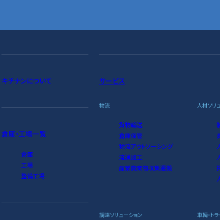
サービス
キチナンについて
物流
人材ソリ
貨物輸送
倉庫・工場一覧
倉庫保管
物流アウトソーシング
倉庫
流通加工
工場
産業廃棄物収集運搬
整備工場
調達ソリューション
車輌・トラ