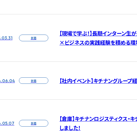
【現場で学ぶ！】長期インターン生
.03.31
新着
×ビジネスの実践経験を積める環
【社内イベント】キチナングループ
.06.04
新着
【倉庫】キチナンロジスティクス・
.05.07
新着
しました！