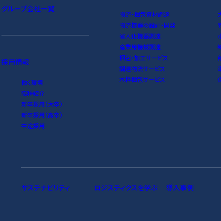
グループ会社一覧
物流・梱包資材調達
物流機器の設計・開発
省人化機器調達
産業用機械調達
梱包・加工サービス
採用情報
調達物流サービス
木枠梱包サービス
働く環境
職種紹介
新卒採用（大卒）
新卒採用（高卒）
中途採用
サステナビリティ
ロジスティクスを学ぶ
導入事例