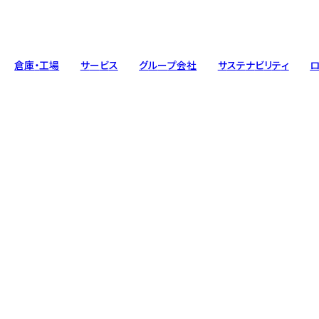
倉
庫
・
工
場
サ
ー
ビ
ス
グ
ル
ー
プ
会
社
サ
ス
テ
ナ
ビ
リ
テ
ィ
トップメッセージ
工場
人材ソリューション
基本方針
会社概要
整備工場
エンジニア
環境への
Message
Factory
Staffing
Policy
Com
Mai
Eng
Env
車輌・トラック
ガバナンス
Vehicle ・Track
Governance