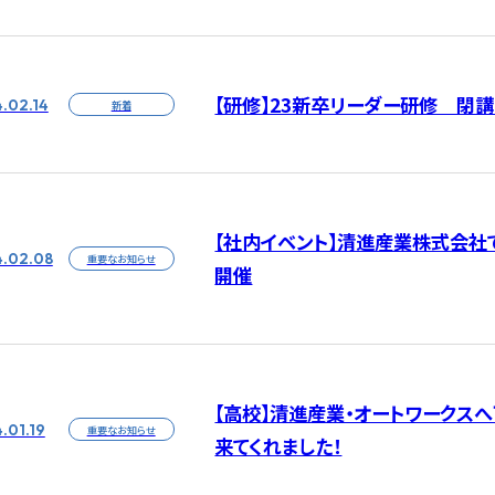
【研修】23新卒リーダー研修 閉講
.02.14
新着
【社内イベント】清進産業株式会社
.02.08
重要なお知らせ
開催
【高校】清進産業・オートワークス
.01.19
重要なお知らせ
来てくれました！