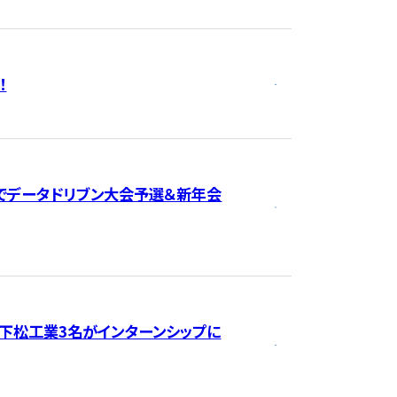
！
でデータドリブン大会予選＆新年会
へ下松工業3名がインターンシップに