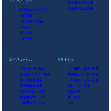
人材ソリューション
高圧電気設備工事
低圧電気設備工事
製造請負 人材派遣（正
社員派遣）
人材派遣（登録型）
人材紹介
採用支援
人材教育
調達ソリューション
車輌・トラック
物流・梱包資材調達
大型車両の車検・整備
物流機器の設計・開発
特殊車両の車検・整備
省人化機器調達
小型車両の車検・整備
産業用機械調達
架装・板金・塗装
梱包・加工サービス
部品調達
調達物流サービス
車両販売
木枠梱包サービス
保険