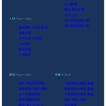
仕上整備
解体・撤去工事
とび・土工
人材ソリューション
高圧電気設備工事
低圧電気設備工事
製造請負 人材派遣（正
社員派遣）
人材派遣（登録型）
人材紹介
採用支援
人材教育
調達ソリューション
車輌・トラック
物流・梱包資材調達
大型車両の車検・整備
物流機器の設計・開発
特殊車両の車検・整備
省人化機器調達
小型車両の車検・整備
産業用機械調達
架装・板金・塗装
梱包・加工サービス
部品調達