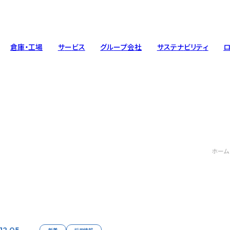
倉
庫
・
工
場
サ
ー
ビ
ス
グ
ル
ー
プ
会
社
サ
ス
テ
ナ
ビ
リ
テ
ィ
トップメッセージ
工場
人材ソリューション
基本方針
会社概要
整備工場
エンジニア
環境への
Message
Factory
Staffing
Policy
Com
Mai
Eng
Env
ホーム
車輌・トラック
ガバナンス
Vehicle ・Track
Governance
12.05
新着
採用情報