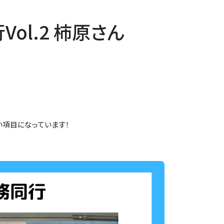
ol.2 柿原さん
。
い項目になっています！