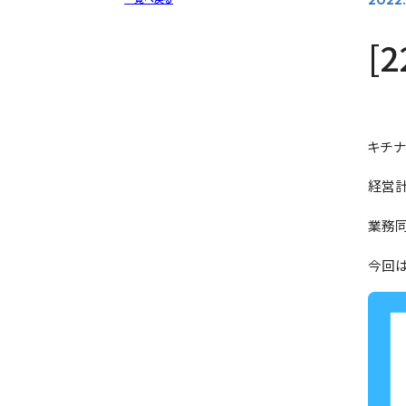
[
キチ
経営
業務同
今回は