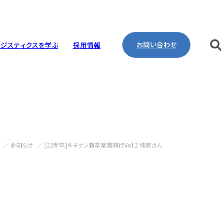
お問い合わせ
ロ
ジ
ス
テ
ィ
ク
ス
を
学
ぶ
採
用
情
報
リング・工事・建設
取り組み
pany Profile
ntenance
ineering
ironment
お知らせ
[22新卒]キチナン新卒業務同行Vol.2 柿原さん