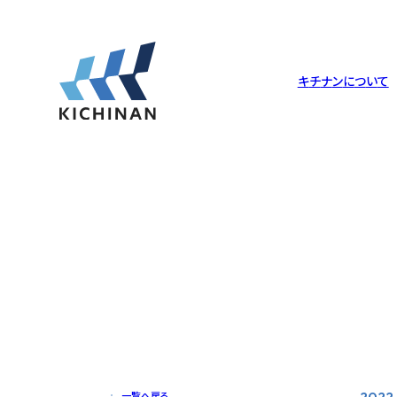
キ
チ
ナ
ン
に
つ
い
て
キチナンについて
倉庫・工場
サービス
サステナビリティ
企業理念
倉庫・工場一覧
物流について
トップメッセージ
Philosophy
Warehouse
Logistics
Message
沿革
調達ソリューション
社会への取り組み
History
Packing
Society
一覧へ戻る
2022.