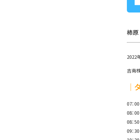
柿原
202
吉南
│タ
07：
08：
08：
09：
10：