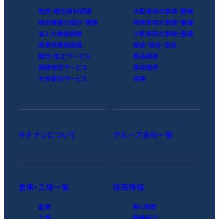
物流・梱包資材調達
大型車両の車検・整備
物流機器の設計・開発
特殊車両の車検・整備
省人化機器調達
小型車両の車検・整備
産業用機械調達
架装・板金・塗装
梱包・加工サービス
部品調達
調達物流サービス
車両販売
木枠梱包サービス
保険
キチナンについて
グループ会社一覧
倉庫・工場一覧
採用情報
倉庫
働く環境
工場
職種紹介