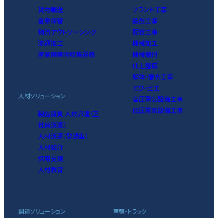
貨物輸送
プラント工事
倉庫保管
製缶工事
物流アウトソーシング
配管工事
流通加工
機械加工
産業廃棄物収集運搬
機械据付
仕上整備
解体・撤去工事
とび・土工
人材ソリューション
高圧電気設備工事
低圧電気設備工事
製造請負 人材派遣（正
社員派遣）
人材派遣（登録型）
人材紹介
採用支援
人材教育
調達ソリューション
車輌・トラック