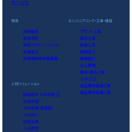
サービス
物流
エンジニアリング・工事・建設
貨物輸送
プラント工事
倉庫保管
製缶工事
物流アウトソーシング
配管工事
流通加工
機械加工
産業廃棄物収集運搬
機械据付
仕上整備
解体・撤去工事
とび・土工
人材ソリューション
高圧電気設備工事
低圧電気設備工事
製造請負 人材派遣（正
社員派遣）
人材派遣（登録型）
人材紹介
採用支援
人材教育