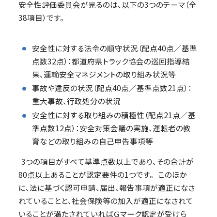
安全性評価委員会が見るのは、以下の3つのテーマ（全
38項目）です。
安全性に対する法令の順守状況（配点40点／基準
点数32点）：都道府県トラック協会の巡回指導結
果、運輸安全マネジメントの取り組み状況等
事故や違反の状況（配点40点／基準点数21点）：
重大事故、行政処分の状況
安全性に対する取り組みの積極性（配点21点／基
準点数12点）：安全対策会議の実施、運転者の教
育などの取り組みの自己申告事項等
3つの項目がすべて基準点数以上であり、その合計が
80点以上あることが認定要件の1つです。 このほか
に、法に基づく認可申請、届出、報告事項が適正になさ
れていることと、社会保険等の加入が適正になされて
いることが満たされていればＧマーク認定が受けら