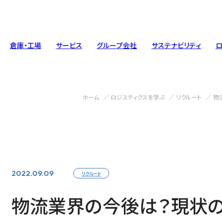
倉
庫
・
工
場
サ
ー
ビ
ス
グ
ル
ー
プ
会
社
サ
ス
テ
ナ
ビ
リ
テ
ィ
ホーム
ロジスティクスを学ぶ
リクルート
物
トップメッセージ
工場
人材ソリューション
基本方針
会社概要
整備工場
エンジニア
環境への
Message
Factory
Staffing
Policy
Com
Mai
Eng
Env
2022.09.09
リクルート
車輌・トラック
ガバナンス
Vehicle ・Track
Governance
物流業界の今後は？現状の