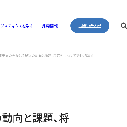
お問い合わせ
ロ
ジ
ス
テ
ィ
ク
ス
を
学
ぶ
採
用
情
報
流業界の今後は？現状の動向と課題、将来性について詳しく解説！
リング・工事・建設
取り組み
pany Profile
ntenance
ineering
ironment
動向と課題、将