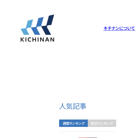
キ
チ
ナ
ン
に
つ
い
て
キチナンについて
倉庫・工場
サービス
サステナビリティ
企業理念
倉庫・工場一覧
物流について
トップメッセージ
Philosophy
Warehouse
Logistics
Message
人気記事
沿革
調達ソリューション
社会への取り組み
History
Packing
Society
週間ランキング
総合ランキング