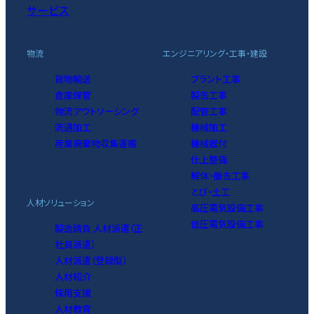
サービス
物流
エンジニアリング・工事・建設
貨物輸送
プラント工事
倉庫保管
製缶工事
物流アウトソーシング
配管工事
流通加工
機械加工
産業廃棄物収集運搬
機械据付
仕上整備
解体・撤去工事
とび・土工
人材ソリューション
高圧電気設備工事
低圧電気設備工事
製造請負 人材派遣（正
社員派遣）
人材派遣（登録型）
人材紹介
採用支援
人材教育