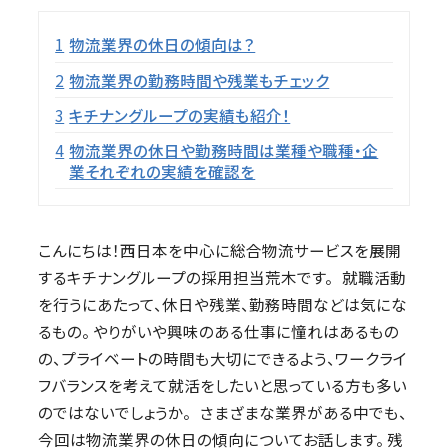
目次
1
物流業界の休日の傾向は？
2
物流業界の勤務時間や残業もチェック
3
キチナングループの実績も紹介！
4
物流業界の休日や勤務時間は業種や職種・企
業それぞれの実績を確認を
こんにちは！西日本を中心に総合物流サービスを展開
するキチナングループの採用担当荒木です。 就職活動
を行うにあたって、休日や残業、勤務時間などは気にな
るもの。 やりがいや興味のある仕事に憧れはあるもの
の、プライベートの時間も大切にできるよう、ワークライ
フバランスを考えて就活をしたいと思っている方も多い
のではないでしょうか。 さまざまな業界がある中でも、
今回は物流業界の休日の傾向についてお話します。 残