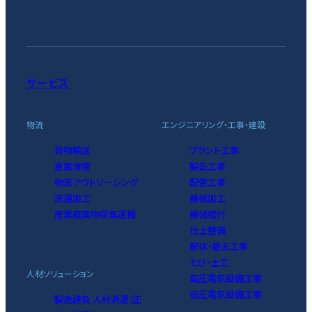
サービス
物流
エンジニアリング・工事・建設
貨物輸送
プラント工事
倉庫保管
製缶工事
物流アウトソーシング
配管工事
流通加工
機械加工
産業廃棄物収集運搬
機械据付
仕上整備
解体・撤去工事
とび・土工
人材ソリューション
高圧電気設備工事
低圧電気設備工事
製造請負 人材派遣（正