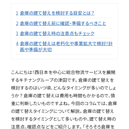
目次
1
倉庫の建て替えを検討する目安とは？
2
倉庫の建て替え前に確認・準備するべきこと
3
倉庫の建て替え時の注意点もチェック
4
倉庫の建て替えは老朽化や事業拡大で検討！計
画や準備が大切
こんにちは！西日本を中心に総合物流サービスを展開
するキチナングループの津田です。 倉庫の建て替えを
検討するのはいつ頃、どんなタイミングが多いのでしょ
うか？ 倉庫の建て替えは費用も時間もかかるので、慎
重に判断したいものですよね。 今回のコラムでは、倉庫
の建て替えタイミングについて解説。 倉庫の建て替え
を検討するタイミングとして多いものや、建て替え時の
注意点、確認点などをご紹介します。 「そろそろ倉庫を