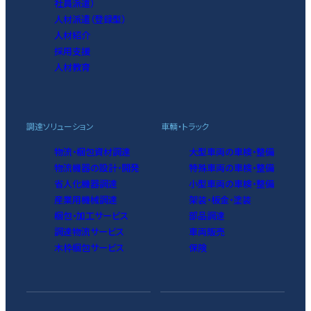
社員派遣）
人材派遣（登録型）
人材紹介
採用支援
人材教育
調達ソリューション
車輌・トラック
物流・梱包資材調達
大型車両の車検・整備
物流機器の設計・開発
特殊車両の車検・整備
省人化機器調達
小型車両の車検・整備
産業用機械調達
架装・板金・塗装
梱包・加工サービス
部品調達
調達物流サービス
車両販売
木枠梱包サービス
保険