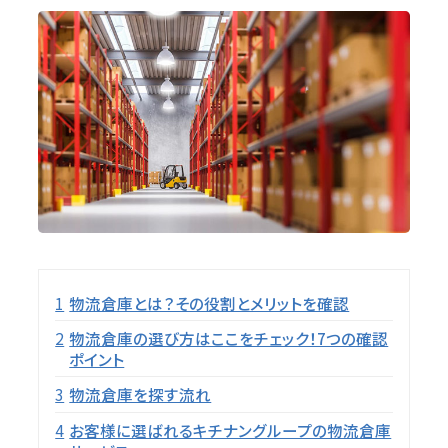
目次
1
物流倉庫とは？その役割とメリットを確認
2
物流倉庫の選び方はここをチェック！7つの確認
ポイント
3
物流倉庫を探す流れ
4
お客様に選ばれるキチナングループの物流倉庫